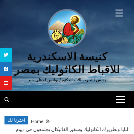
Ski
t
conten
كنيسة الاسكندرية
للاقباط الكاثوليك بمصر
رئيس التحرير الاب الدكتور/ يؤانس لحظي جيد
اخترنا لك
Home
البابا وبطريرك الكاثوليك وسفير الفاتيكان يجتمعون في «يوم