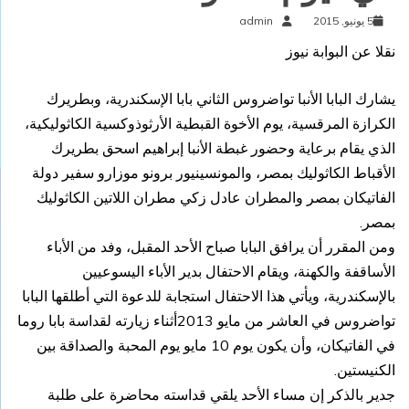
5 يونيو, 2015
admin
نقلا عن البوابة نيوز
يشارك البابا الأنبا تواضروس الثاني بابا الإسكندرية، وبطريرك
الكرازة المرقسية، يوم الأخوة القبطية الأرثوذوكسية الكاثوليكية،
الذي يقام برعاية وحضور غبطة الأنبا إبراهيم اسحق بطريرك
الأقباط الكاثوليك بمصر، والمونسينيور برونو موزارو سفير دولة
الفاتيكان بمصر والمطران عادل زكي مطران اللاتين الكاثوليك
بمصر.
ومن المقرر أن يرافق البابا صباح الأحد المقبل، وفد من الأباء
الأساقفة والكهنة، ويقام الاحتفال بدير الأباء اليسوعيين
بالإسكندرية، ويأتي هذا الاحتفال استجابة للدعوة التي أطلقها البابا
تواضروس في العاشر من مايو 2013أثناء زيارته لقداسة بابا روما
في الفاتيكان، وأن يكون يوم 10 مايو يوم المحبة والصداقة بين
الكنيستين.
جدير بالذكر إن مساء الأحد يلقي قداسته محاضرة على طلبة