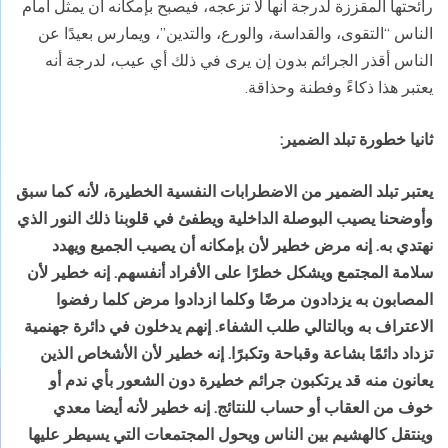
رائحتها المقززة لدرجة أنها لا تزعجه، فيصبح بإمكانه أن يمثل أمام
الناس “التقوى، والقداسة، والورع، والتدين”، ويمارس بعيدًا عن
الناس أقذر الجرائم بدون إن يرى في ذلك أي عيب، لدرجة أنه
يعتبر هذا ذكاءً وفطنة وحذاقة.
ثانيا خطورة تبلد الضمير
:
يعتبر تبلد الضمير من الاضطرابات النفسية الخطيرة، لأنه كما سبق
وأوضحنا يصيب البوصلة الداخلية ويطفئ في قلوبنا ذلك النور الذي
نهتدي به. إنه مرض خطير لأن بإمكانه أن يصيب الجميع ويهدد
سلامة المجتمع ويشكل خطرًا على الأفراد أنفسهم. إنه خطير لأن
المصابون به يزدادون مرضًا وكلما ازدادوا مرض كلما رفضوا
الاعتراف به وبالتالي طلب الشفاء. إنهم يدخلون في دائرة جهنمية
تزداد دائمًا بشاعة وقباحة وتكبرًا. إنه خطير لأن الأشخاص الذين
يعانون منه قد يرتكبون جرائم خطيرة دون الشعور بأي ندم أو
خوف من العقاب
أو حساب للنتائج. إنه خطير لأنه أيضا معدي
وينتقل كالهشيم بين الناس ويحول المجتمعات التي يسيطر عليها