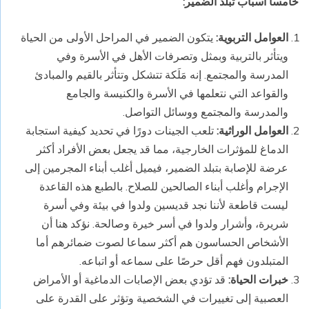
خامسا أسباب تبلد الضمير
:
العوامل التربوية:
يتكون الضمير في المراحل الأولى من الحياة
ويتأثر بالتربية وبمثل وتصرفات الأهل في الأسرة وفي
المدرسة والمجتمع. إنه مَلَكة تتشكل وتتأثر بالقيم والمبادئ
والقواعد التي نتعلمها في الأسرة والكنيسة والجامع
والمدرسة والمجتمع ووسائل التواصل.
العوامل الوراثية:
تلعب الجينات دورًا في تحديد كيفية استجابة
الدماغ للمؤثرات الخارجية، مما قد يجعل بعض الأفراد أكثر
عرضة للإصابة بتبلد الضمير، فيميل أغلب أبناء المجرمين إلى
الإجرام وأغلب أبناء الصالحين للصلاح. بالطبع هذه القاعدة
ليست قاطعة لأننا نجد قديسين ولدوا في بيئة وفي أسرة
شريرة، وأشرار ولدوا في أسر خيرة وصالحة. نؤكد هنا أن
الأشخاص الحساسون هم أكثر سماعا لصوت ضمائرهم أما
المتبلدون فهم أقل حرصًا على سماعه أو اتباعه.
خبرات الحياة:
قد تؤدي بعض الإصابات الدماغية أو الأمراض
العصبية إلى تغييرات في الشخصية وتؤثر على القدرة على