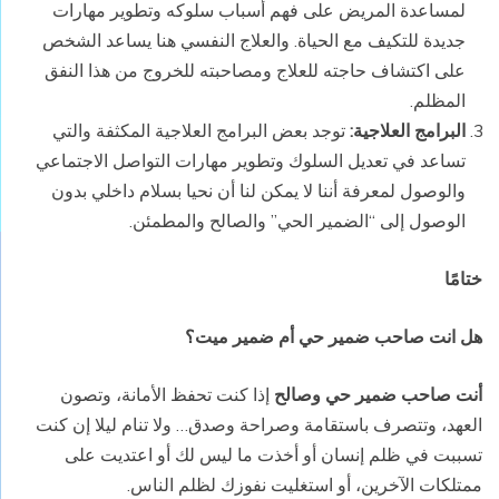
لمساعدة المريض على فهم أسباب سلوكه وتطوير مهارات
جديدة للتكيف مع الحياة. والعلاج النفسي هنا يساعد الشخص
على اكتشاف حاجته للعلاج ومصاحبته للخروج من هذا النفق
المظلم.
البرامج العلاجية:
توجد بعض البرامج العلاجية المكثفة والتي
تساعد في تعديل السلوك وتطوير مهارات التواصل الاجتماعي
والوصول لمعرفة أننا لا يمكن لنا أن نحيا بسلام داخلي بدون
الوصول إلى “الضمير الحي” والصالح والمطمئن.
ختامًا
هل انت صاحب ضمير حي أم ضمير ميت؟
أنت صاحب ضمير حي
وصالح
إذا كنت تحفظ الأمانة، وتصون
العهد، وتتصرف باستقامة وصراحة وصدق… ولا تنام ليلا إن كنت
تسببت في ظلم إنسان أو أخذت ما ليس لك أو اعتديت على
ممتلكات الآخرين، أو استغليت نفوزك لظلم الناس.