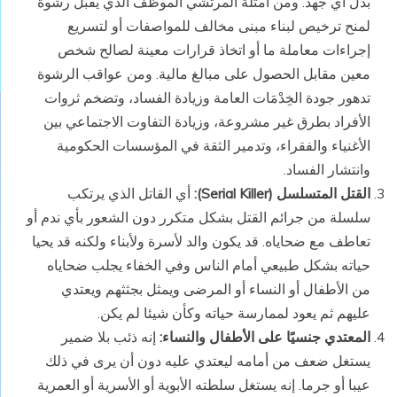
بذل أي جهد. ومن أمثلة المرتشي الموظف الذي يقبل رشوة
لمنح ترخيص لبناء مبنى مخالف للمواصفات أو لتسريع
إجراءات معاملة ما أو اتخاذ قرارات معينة لصالح شخص
معين مقابل الحصول على مبالغ مالية. ومن عواقب الرشوة
تدهور جودة الخِدْمَات العامة وزيادة الفساد، وتضخم ثروات
الأفراد بطرق غير مشروعة، وزيادة التفاوت الاجتماعي بين
الأغنياء والفقراء، وتدمير الثقة في المؤسسات الحكومية
وانتشار الفساد.
القتل المتسلسل (
Serial Killer
):
أي القاتل الذي يرتكب
سلسلة من جرائم القتل بشكل متكرر دون الشعور بأي ندم أو
تعاطف مع ضحاياه. قد يكون والد لأسرة ولأبناء ولكنه قد يحيا
حياته بشكل طبيعي أمام الناس وفي الخفاء يجلب ضحاياه
من الأطفال أو النساء أو المرضى ويمثل بجثثهم ويعتدي
عليهم ثم يعود لممارسة حياته وكأن شيئا لم يكن.
المعتدي جنسيًا على الأطفال والنساء:
إنه ذئب بلا ضمير
يستغل ضعف من أمامه ليعتدي عليه دون أن يرى في ذلك
عيبا أو جرما. إنه يستغل سلطته الأبوية أو الأسرية أو العمرية