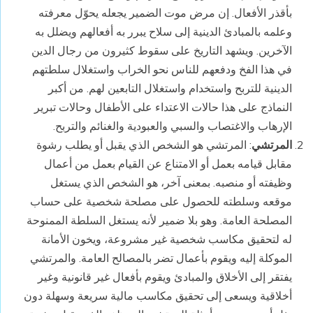
بأقذر الأفعال. إن مرض موت الضمير يجعله يحوّل معرفته
وعلمه بالمبادئ الدينية إلى سلاح يبرر به أفعالهم ويضلل به
الآخرين. ويشهد التاريخ على سقوط كثيرون من رجال الدين
في هذا الفخ ودفعهم للناس نحو الخراب واستغلال سلطتهم
الدينية للتربح واستخدام واستغلال التابعين لهم. من أكبر
النماذج على هذا حالات الاعتداء على الأطفال وحالات تبرير
الإرهاب والاغتصاب والسبي والعبودية والغنائم والتربح.
المرتشي
: المرتشي هو الشخص الذي يقبل أو يطلب رشوة
مقابل قيامه بعمل أو الامتناع عن القيام بعمل من أعمال
وظيفته أو منصبه. بمعنى آخر، هو الشخص الذي يستغل
موقعه وسلطته للحصول على مصلحة شخصية على حساب
المصلحة العامة. وهو بلا ضمير لأنه يستغل السلطة الممنوحة
له لتحقيق مكاسب شخصية غير مشروعة، ويخون الأمانة
الموكلة إليه ويقوم بأعمال تضر بالمصالح العامة. والمرتشي
يفتقر إلى الأخلاق والمبادئ ويقوم بأفعال غير قانونية وغير
أخلاقية ويسعى إلى تحقيق مكاسب مالية سريعة وسهلة دون