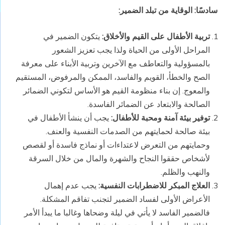
سادسًا: الوقاية من تبلد الضمير
:
تربية الأطفال على القيم والأخلاق:
يتكون الضمير في
المراحل الأولى من الحياة ولذا يجب تعزيز الشعور
بالمسؤولية والتعاطف مع الآخرين وتربية الأبناء على معرفة
الصح والخطأ، القويم والفاسد، الممكن والمرفوض، المستقيم
والمعوج. إن بناء منظومة القيم هو الأساس لتكوني الضمائر
الصالحة والابتعاد عن الضمائر الفاسدة.
توفير بيئة آمنة ومحبة للأطفال:
يجب أن ينشأ الأطفال في
بيئة صالحة لحمايتهم من الصدمات النفسية والعنف.
وحمايتهم من التعرض لاعتداءات أو نماذج فاسدة أو لقصص
لأشخاص حققوا النجاح والشهرة والمال من خلال السرقة
والنهب والظلم.
العلاج المبكر للاضطرابات النفسية:
يجب عدم إهمال
الأعراض الأولى لفساد الضمير لتجنب تفاقم المشكلة.
فالضمير الفاسد لا يأتي في ليلة وضحاها وغالبا ما يبدأ الأمر