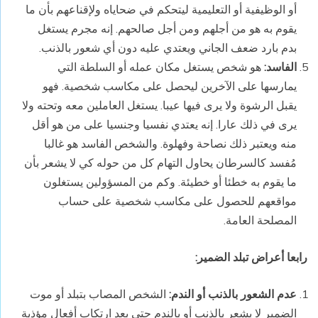
أو الوظيفية أو التعليمية ليتحكم في ضحاياه ولإقناعهم بأن ما
يقوم به هو من أجلهم ومن أجل صالحهم. إنه مجرم يستغل
بدم بارد ضعف الجاني ويعتدي عليه دون أي شعور بالذنب.
الفاسد:
هو شخص يستغل مكان عمله أو السلطة التي
يمارسها على الآخرين ليحصل على مكاسب شخصية. فهو
يقبل الرشوة ولا يرى فيها عيبا. يستغل العاملين معه وتحته ولا
يرى في ذلك عارا. إنه يعتدي نفسيا وجنسيا على من هو أقل
منه ويعتبر ذلك نصاحة وفهلوة. والشخص الفاسد هو غالبا
مُفسد كالسرطان يحاول التهام كل من حوله كي لا يشعر بأن
ما يقوم به خطئا أو خطيئة. وكم من المسؤولين يستغلون
مواقعهم للحصول على مكاسب شخصية على حساب
المصلحة العامة.
رابعا أعراض تبلد الضمير
:
عدم الشعور بالذنب أو الندم:
الشخص المصاب بتبلد أو موت
الضمير لا يشعر بالذنب أو بالندم حتى بعد ارتكاب أفعال مؤذية