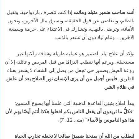
أنت صاحب ضمير متبلد ومائت
إذا كنت تتصرف بازدواجية، وتقبل
بالظلم، وتتغاضى عن قول الحقيقة، وتسرق مال الآخرين، وتخون
الأمانة، وترضى بالنهب، وتشارك في الاعتداء على حرمة وسمعة
الآخرين… وتنام ليلا دون أن تشعر بالذنب.
نؤكد أن علاج تبلد الضمير هو عملية طويلة وشاقة ولكنها غير
مستحيلة، وبرغم أنها تتطلب التزامًا من قبل المريض وعائلته إلا أن
روعة العيش بضمير حي تجعل من يصل إلى الشفاء لا يشعر بعناء
الطريق.
فليس أجمل من أن يرى الإنسان نور الصلاح بعد أن عاش
في ظلام الشر.
يبدأ العلاج بتبني القاعدة الذهبية التي علمنا أيها يسوع المسيح:
“
فكلُّ ما تريدون أن يفعل الناس بكم افعلوا هكذا أنتم أيضًا بهم. لأن
هذا هو الناموس والأنبياء
” (متى 12، 7).
لنطلب من الله أن يمنحنا ضميرًا صالحا لا تجعله تجارِب الحياة