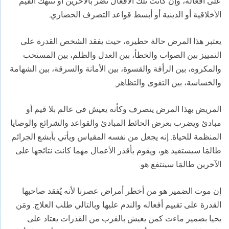
على أفعاله، وإن كانت تلك الأفعال تضر بالآخرين أو تنتهك القيم
الأخلاقية أو الدينية أو أبسط قواعد التصرف الحضاري.
يعتبر هذا المرض حالة خطيرة، حيث يفقد الشخص القدرة على
التمييز بين الصواب والخطأ، بين العدل والظلم، بين المستحب
والمكروه، بين الرأفة والقسوة، بين الأمانة والسرقة، بين الشهامة
والخساسة، بين التقوى والتظاهر.
المريض بهذا المرض يتصرف وكأنه يعيش في عالم بلا قيم أو
مبادئ ويضرب بعرض الحائط المبادئ والقواعد والشرائع والوصايا
المنظمة للحياة. إنه يجعل من نفسه المقياس ويأتي بأبشع الجرائم
طالمَا سيستفيد هو، ويقوم بأقذر الأعمال مهما كانت نتائجها على
الآخرين طالمَا سينتفع هو.
إن موت الضمير هو من أخطر أمراض عصرنا لأنه يُفقد صاحبها
القدرة على تقييم أفعاله والندم عليها وبالتالي طلب العلاج. ومَن
يحيا بضمير ماءت كمن يعيش بالقرب من القذرات يعتاد على