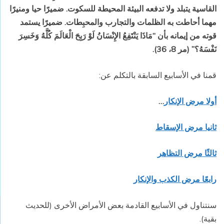
القاسية يتبلد ولا تدفعه البيئة المحيطة للسكوت. ضميرًا حيا ومنيرًا
مهما أحاطت به الظلمات والتجارب والمحبِطات. ضميرًا يستمد
قوته من إيمانه بأن
“مَاذَا يَنْتَفِعُ الإِنْسَانُ لَوْ رَبِحَ الْعَالَمَ كُلَّهُ وَخَسِرَ
نَفْسَهُ؟” (مر 8، 36).
قمنا في الأسابيع السابقة بالتكلم عن:
أولا مرض الإنكار
…
ثانيا مرض الإسقاط
ثالثًا مرض التظاهر
رابعًا مرض الكذب والإنكار
سنتناول في الأسابيع القادمة بعض الأمراض الأخرى (للحديث
بقية).