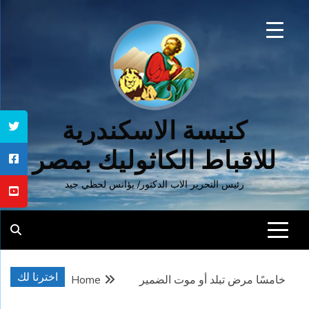
Ski
t
conten
كنيسة الاسكندرية
للاقباط الكاثوليك بمصر
رئيس التحرير الاب الدكتور/ يؤانس لحظي جيد
اخترنا لك
خامسًا مرض تبلد أو موت الضمير
Home