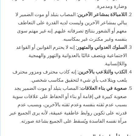
وضارة ومدمرة.
اللامبالاة بمشاعر الآخرين:
المصاب بتبلد أو موت الضمير لا
يبالي بمشاعر الآخرين وليست لديه القدرة على التعاطف
معهم أو الشعور بنتائج تصرفاته عليهم. إنه غير مهتم سوى
بنفسه وغير مكترث غير بمكاسبه.
السلوك العدواني والمتهور:
إنه لا يحترم القوانين أو القواعد
الاجتماعية ويتصف غالبًا بالعدوانية والتهور والهمجية
واللاإنسانية.
الكذب والتلاعب بالآخرين:
إنه كاذب محترف ومزور محترف
يلعب ويتلاعب بأي شيء لتحقيق مكاسب شخصي.
صعوبة في بناء العلاقات:
المصاب بتبلد أو موت الضمير يجد
صعوبة كبيرة في إقامة أو بناء أو الحفاظ على علاقات سوية
بسبب عدم ثقته بنفسه وعدم ثقته بالآخرين، وبسبب عدم
قدرته على تكوين روابط عاطفية عميقة، لأنه يرى الجميع عبر
مرآة نفسه الفاسدة ويُسقط على الجميع بشاعة صورته.