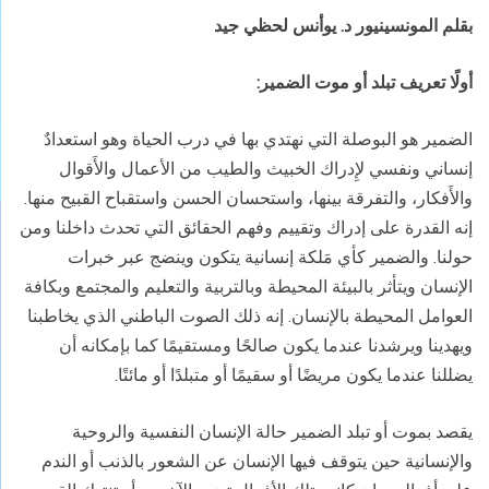
بقلم المونسينيور د. يوأنس لحظي جيد
أولًا تعريف تبلد أو موت الضمير
:
الضمير هو البوصلة التي نهتدي بها في درب الحياة وهو استعدادٌ
إنساني ونفسي لإِدراك الخبيث والطيب من الأعمال والأَقوال
والأَفكار، والتفرقة بينها، واستحسان الحسن واستقباح القبيح منها.
إنه القدرة على إدراك وتقييم وفهم الحقائق التي تحدث داخلنا ومن
حولنا. والضمير كأي مَلكة إنسانية يتكون وينضج عبر خبرات
الإنسان ويتأثر بالبيئة المحيطة وبالتربية والتعليم والمجتمع وبكافة
العوامل المحيطة بالإنسان. إنه ذلك الصوت الباطني الذي يخاطبنا
ويهدينا ويرشدنا عندما يكون صالحًا ومستقيمًا كما بإمكانه أن
يضللنا عندما يكون مريضًا أو سقيمًا أو متبلدًا أو مائتًا.
يقصد بموت أو تبلد الضمير حالة الإنسان النفسية والروحية
والإنسانية حين يتوقف فيها الإنسان عن الشعور بالذنب أو الندم