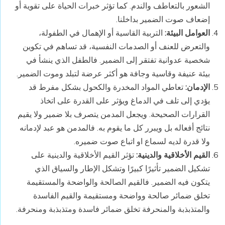
الشعور بالتعاطف والندم. كما تؤثر خبرات الحياة على تقوية أو
إضعاف صوت الضمير بداخلنا.
العوامل البيئة:
التربية القاسية أو الإهمال في الطفولة،
والتعرض للعنف أو الصدمات النفسية، قد تساهم في تكوين
شخصية عدوانية تفتقر إلى الضمير. فالطفل الذي ينشأ في
بيئة عنيفة وقاسية وجافة هو أكثر عرضة لتبلد وموت الضمير.
الإدمان:
تعاطي المواد المخدرة والكحول بشكل مفرط قد
يؤدي إلى تلف في الدماغ ويؤثر على القدرة على اتخاذ
القرارات الصحيحة. ويجعل المدمن يتصرف بلا ضمير ولا يقيم
نتائج أفعاله بل ويبرر كل ما يقوم به. فالمدمن هو عبد لإدمانه
ولا قدرة لديه لسماع او اتباع صوت ضميره.
القيم الأخلاقية والدينية:
تؤثر القيم الأخلاقية والدينية على
تشكيل الضمير تأثيرًا كبيرًا وتشكل الإطار والسياق الذي
يتكون فيه الضمير. فالقيم الصالحة والواضحة والمستقيمة
تخلق ضمائر صالحة وواضحة ومستقيمة والقيم الفاسدة
والمتذبذبة والمنحرفة تخلق ضمائر فاسدة ومتذبذبة ومنحرفة.