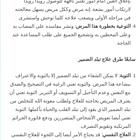
بإغلاق العين أمام أمور تعتبر تافهة للوصول رويدا رويدا
لارتكاب أمور بشعة. إنه مرض وككل مريض يسهل معالجته
في مراحله الأولى ويصعب علاجه كلما توحش واستشرى.
التوعية بخطورة هذا المرض:
ونشر مفاسده على المصاب به
وعلى المحطين به وتشجيع الجميع على طلب المساعدة عند
الحاجة.
سابعًا طرق علاج تبلد الضمير
:
التوبة:
لا يمكن الشفاء من تبلد الضمير إلا بالتوبة والاعتراف
ببشاعة هذا المرض. والتوبة تعني الرغبة في التصحيح والصدق
مع النفس وعدم التأجيل أو التسويف أو التبرير. التوبة تعني أن
يعترف المريض بحاجته للعلاج ولطلب معونة الله للتخلص من
تبلد الضمير الذي يقود إلى تبلد القلب والحياة بأكملها. التوبة
تعني أيضا تعويض الأشخاص المتضررين ودفع فاتورة الجرائم
المرتكبة وتقويم التصرف.
العلاج النفسي:
قد يحتاج الأمر أيضا إلى اللجوء للعلاج النفسي